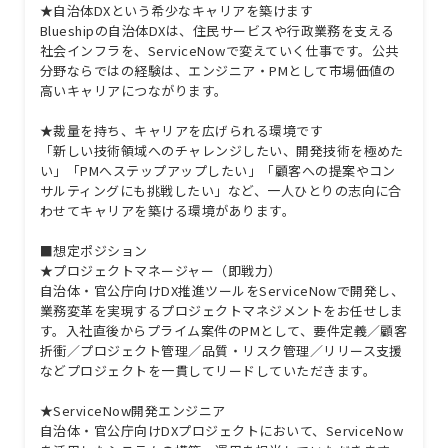
★自治体DXという希少なキャリアを築けます
Blueshipの自治体DXは、住民サービスや行政業務を支える
社会インフラを、ServiceNowで変えていく仕事です。公共
分野ならではの経験は、エンジニア・PMとして市場価値の
高いキャリアにつながります。
★裁量を持ち、キャリアを広げられる環境です
「新しい技術領域へのチャレンジしたい、開発技術を極めた
い」「PMへステップアップしたい」「顧客への提案やコン
サルティングにも挑戦したい」など、一人ひとりの志向に合
わせてキャリアを築ける環境があります。
■想定ポジション
★プロジェクトマネージャー（即戦力）
自治体・官公庁向けDX推進ツールをServiceNowで開発し、
業務変革を実現するプロジェクトマネジメントをお任せしま
す。入社直後からプライム案件のPMとして、要件定義／顧客
折衝／プロジェクト管理／品質・リスク管理／リリース支援
などプロジェクトを一貫してリードしていただきます。
★ServiceNow開発エンジニア
自治体・官公庁向けDXプロジェクトにおいて、ServiceNow