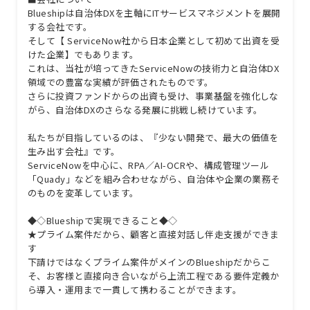
Blueshipは自治体DXを主軸にITサービスマネジメントを展開
する会社です。
そして【 ServiceNow社から日本企業として初めて出資を受
けた企業】でもあります。
これは、当社が培ってきたServiceNowの技術力と自治体DX
領域での豊富な実績が評価されたものです。
さらに投資ファンドからの出資も受け、事業基盤を強化しな
がら、自治体DXのさらなる発展に挑戦し続けています。
私たちが目指しているのは、『少ない開発で、最大の価値を
生み出す会社』です。
ServiceNowを中心に、RPA／AI-OCRや、構成管理ツール
「Quady」などを組み合わせながら、自治体や企業の業務そ
のものを変革しています。
◆◇Blueshipで実現できること◆◇
★プライム案件だから、顧客と直接対話し伴走支援ができま
す
下請けではなくプライム案件がメインのBlueshipだからこ
そ、お客様と直接向き合いながら上流工程である要件定義か
ら導入・運用まで一貫して携わることができます。