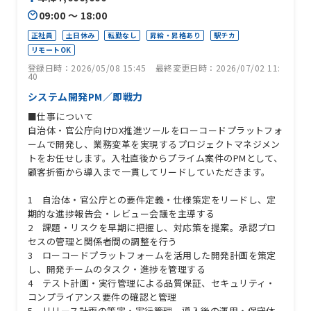
09:00 〜 18:00
正社員
土日休み
転勤なし
昇給・昇格あり
駅チカ
リモートOK
登録日時：2026/05/08 15:45
最終変更日時：2026/07/02 11:
40
システム開発PM／即戦力
■仕事について
自治体・官公庁向けDX推進ツールをローコードプラットフォ
ームで開発し、業務変革を実現するプロジェクトマネジメン
トをお任せします。入社直後からプライム案件のPMとして、
顧客折衝から導入まで一貫してリードしていただきます。
1 自治体・官公庁との要件定義・仕様策定をリードし、定
期的な進捗報告会・レビュー会議を主導する
2 課題・リスクを早期に把握し、対応策を提案。承認プロ
セスの管理と関係者間の調整を行う
3 ローコードプラットフォームを活用した開発計画を策定
し、開発チームのタスク・進捗を管理する
4 テスト計画・実行管理による品質保証、セキュリティ・
コンプライアンス要件の確認と管理
5 リリース計画の策定・実行管理、導入後の運用・保守体