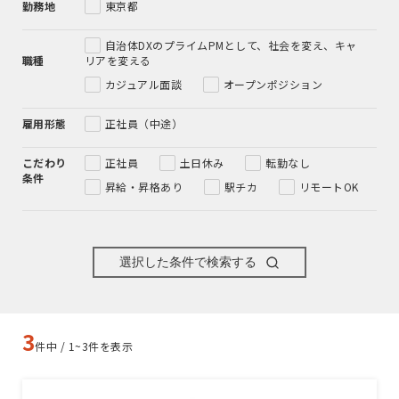
勤務地
東京都
自治体DXのプライムPMとして、社会を変え、キャ
職種
リアを変える
カジュアル面談
オープンポジション
雇用形態
正社員（中途）
こだわり
正社員
土日休み
転勤なし
条件
昇給・昇格あり
駅チカ
リモートOK
選択した条件で検索する
3
件中 / 1~3件を表示