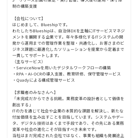
制の構築支援
【会社について】
はじめまして、Blueshipです。
わたしたちBlueshipは、自治体DXを主軸にITサービスマネジ
メントを展開する企業です。年々多様化するITシステムの開
発から運用までの管理作業を整理・共通化し、お客さまのビ
ジネス課題に最適化したソリューションを提案から定着まで
一貫してサポートします。
（主なサービス）
・ServiceNowを用いたデジタルワークフローの構築
・RPA・AI-OCRの導入支援、教育研修、保守管理サービス
・Quadyによる構成管理サービス
【求職者のみなさんへ】
「未完成だからできる挑戦。業務変革の設計者として価値を
創出する」
ITの力を通じて社会や企業の本質的な課題を解決し、新たな
付加価値を生み出すことを目指しています。システムやデー
タ、デジタル技術はあくまで手段であり、その先にある業務
変革や社会の進化こそが目指すべき未来です。
当社はまだ完成された会社ではなく、事業も組織も発展途上