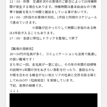
12：30…休憩 交通状況やお客様のご都合によっては待機時
間が発生する場合もあります。待機時間は基本自由なので携
帯で動画を見たり仲間と雑談をしている事が多いです。
14：00…2件目のお客様の対応。1件目と同様のスケジュール
で進めていきます。
※距離が近かったりして時間に余裕のある時
は3件目が入ることもあります。
17：00…支店に帰社しトラックを整理して終了
【職場の雰囲気】
20～30代の社員が多く、コミュニケーションも活発で風通し
の良い職場です！
また年に一回、全社員が一堂に会し、その年の年間の目標等
の説明や1年間の労をねぎらい表彰を行ったり、普段なかな
か顔を合わせる機会がない他エリアの社員と交流を図る場と
してKickOff（社員総会）を実施しています。
下記、実際の映像です。
↓↓↓