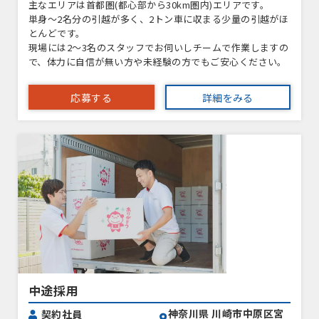
主なエリアは首都圏(都心部から30km圏内)エリアです。
単身〜2名分の引越が多く、2トン車に収まる少量の引越がほ
とんどです。
現場には2～3名のスタッフでお伺いしチームで作業しますの
で、体力に自信が無い方や未経験の方でもご安心ください。
応募する
詳細をみる
中途採用
神奈川県 川崎市中原区宮
契約社員