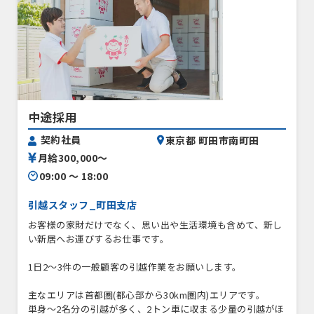
中途採用
契約社員
東京都 町田市南町田
月給300,000〜
09:00 〜 18:00
引越スタッフ_町田支店
お客様の家財だけでなく、思い出や生活環境も含めて、新し
い新居へお運びするお仕事です。
1日2〜3件の一般顧客の引越作業をお願いします。
主なエリアは首都圏(都心部から30km圏内)エリアです。
単身〜2名分の引越が多く、2トン車に収まる少量の引越がほ