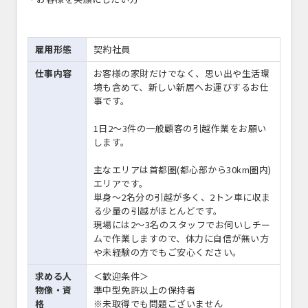
雇用形態
契約社員
仕事内容
お客様の家財だけでなく、思い出や生活環
境も含めて、新しい新居へお運びするお仕
事です。
1日2〜3件の一般顧客の引越作業をお願い
します。
主なエリアは首都圏(都心部から30km圏内)
エリアです。
単身〜2名分の引越が多く、2トン車に収ま
る少量の引越がほとんどです。
現場には2～3名のスタッフでお伺いしチー
ムで作業しますので、体力に自信が無い方
や未経験の方でもご安心ください。
求める人
＜歓迎条件＞
物像・資
準中型免許以上の保持者
格
※未取得でも問題ございません