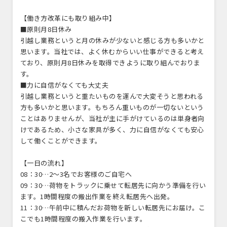
【働き方改革にも取り組み中】
■原則月8日休み
引越し業務というと月の休みが少ないと感じる方も多いかと
思います。当社では、よく休むからいい仕事ができると考え
ており、原則月8日休みを取得できように取り組んでおりま
す。
■力に自信がなくても大丈夫
引越し業務というと重たいものを運んで大変そうと思われる
方も多いかと思います。もちろん重いものが一切ないという
ことはありませんが、当社が主に手がけているのは単身者向
けであるため、小さな家具が多く、力に自信がなくても安心
して働くことができます。
【一日の流れ】
08：30…2～3名でお客様のご自宅へ
09：30…荷物をトラックに乗せて転居先に向かう準備を行い
ます。1時間程度の搬出作業を終え転居先へ出発。
11：30…午前中に積んだお荷物を新しい転居先にお届け。こ
こでも1時間程度の搬入作業を行います。