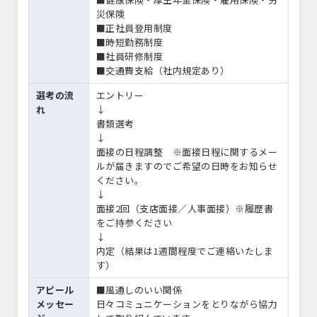
災保険
■正社員登用制度
■時短勤務制度
■社員研修制度
■交通費支給（社内規定あり）
選考の流
エントリー
れ
↓
書類選考
↓
面接の日程調整 ※面接日程に関するメー
ルが届きますのでご希望の日時をお知らせ
ください。
↓
面接2回（支店面接／人事面接）※履歴書
をご持参ください
↓
内定（結果は1週間程度でご連絡いたしま
す）
アピール
■風通しのいい関係
メッセー
日々コミュニケーションをとりながら協力