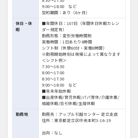
8:30～17:30
9:00～18:00 など
契約期間：あり（6ヶ月）
休日・休
■年間休日：107日（年間休日休暇カレン
暇
ダー規定有）
勤務形態：変形労働時間制
実働時間：1日あたり8時間
シフト制（休憩60分・実働8時間）
※勤務開始時刻は現場によって異なります
＜シフト例＞
7:30～16:30
8:00～17:00
8:30～17:30
9:00～18:00 など
■年末年始休暇
■出産休暇/育児休暇/パパ育休/介護休業/
結婚休暇/忌引休暇/生理休暇
勤務地
勤務先：アップル引越センター 足立支店
住所：東京都足立区中央本町3-16-19
出向：なし