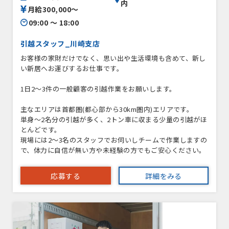
内
月給300,000〜
09:00 〜 18:00
引越スタッフ_川崎支店
お客様の家財だけでなく、思い出や生活環境も含めて、新し
い新居へお運びするお仕事です。
1日2〜3件の一般顧客の引越作業をお願いします。
主なエリアは首都圏(都心部から30km圏内)エリアです。
単身〜2名分の引越が多く、2トン車に収まる少量の引越がほ
とんどです。
現場には2～3名のスタッフでお伺いしチームで作業しますの
で、体力に自信が無い方や未経験の方でもご安心ください。
応募する
詳細をみる