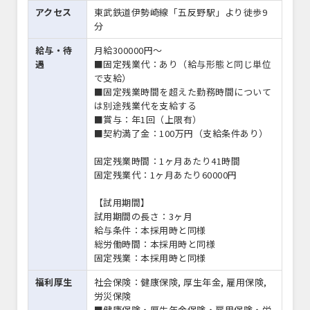
アクセス
東武鉄道伊勢崎線「五反野駅」より徒歩9
分
給与・待
月給300000円〜
遇
■固定残業代：あり（給与形態と同じ単位
で支給）
■固定残業時間を超えた勤務時間について
は別途残業代を支給する
■賞与：年1回（上限有）
■契約満了金：100万円（支給条件あり）
固定残業時間：1ヶ月あたり41時間
固定残業代：1ヶ月あたり60000円
【試用期間】
試用期間の長さ：3ヶ月
給与条件：本採用時と同様
総労働時間：本採用時と同様
固定残業：本採用時と同様
福利厚生
社会保険：健康保険, 厚生年金, 雇用保険,
労災保険
■健康保険・厚生年金保険・雇用保険・労