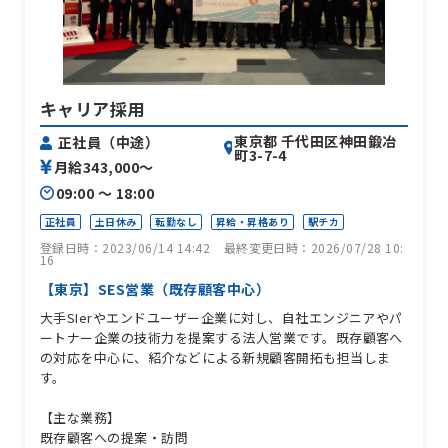
キャリア採用
東京都 千代田区神田鍛冶
正社員（中途）
町3-7-4
月給343,000〜
09:00 〜 18:00
正社員
土日休み
転勤なし
昇給・昇格あり
駅チカ
登録日時：2023/06/14 14:42
最終変更日時：2026/07/28 10:
16
【東京】SES営業（既存顧客中心）
大手SIerやエンドユーザー企業に対し、自社エンジニアやパ
ートナー企業の技術力を提案する法人営業です。既存顧客へ
の対応を中心に、紹介などによる新規顧客開拓も担当しま
す。
【主な業務】
既存顧客への提案・訪問