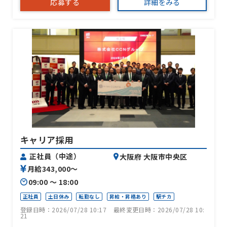
応募する
詳細をみる
キャリア採用
正社員（中途）
大阪府 大阪市中央区
月給343,000〜
09:00 〜 18:00
正社員
土日休み
転勤なし
昇給・昇格あり
駅チカ
登録日時：2026/07/28 10:17
最終変更日時：2026/07/28 10:
21