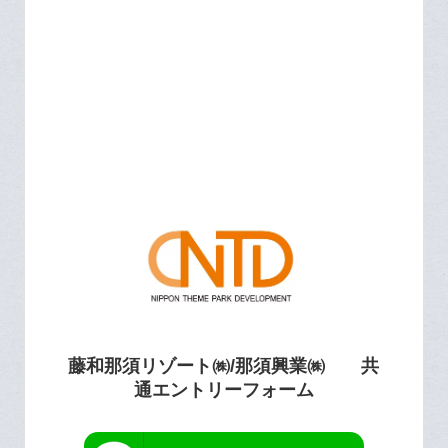
藤和那須リゾート㈱/那須興業㈱ 共
通エントリーフォーム