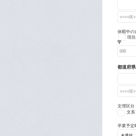
休暇中の
現住
都道府県
文理区分
文系
卒業予定