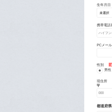
生年月日
携帯電話
PCメー
性別
男性
現住所
都道府県