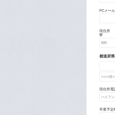
PCメー
現住所
都道府県
現住所電
卒業予定