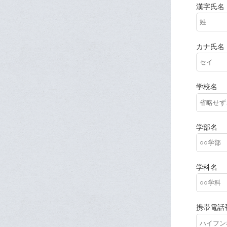
漢字氏名
カナ氏名
学校名
学部名
学科名
携帯電話