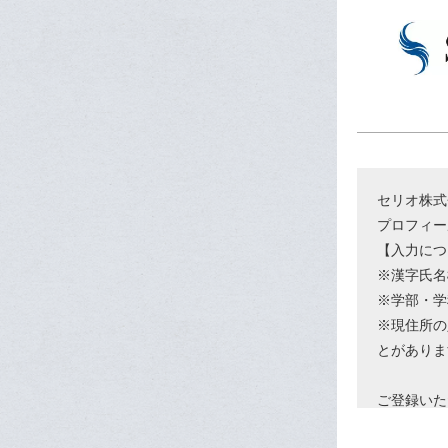
セリオ株式
プロフィー
【入力につ
※漢字氏名
※学部・学
※現住所の
とがありま
ご登録いた