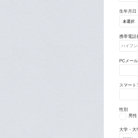
生年月日
携帯電話
PCメー
スマート
性別
男性
大学・大