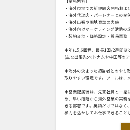
【業務内容】
・海外市場での新規顧客開拓およ
・海外代理店・パートナーとの関
・海外出張や現地商談の実施
・海外向けマーケティング活動の
・契約交渉・価格設定・貿易実務
♦年に5,6回程、最長1回/2週間
(主な出張先:ベトナムや中国等の
♦海外の決まった担当者とのやり
取りやすい環境です。ツールは、
♦営業配属後は、先輩社員と一緒に
め、早い段階から海外営業の実務
きる部署です。英語だけではなく
学力を活かしてお仕事できること