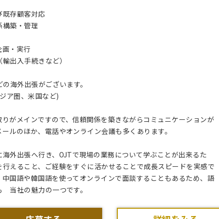
び既存顧客対応
係構築・管理
企画・実行
（輸出入手続きなど）
ほどの海外出張がございます。
アジア圏、米国など)
取りがメインですので、信頼関係を築きながらコミュニケーションが
メールのほか、電話やオンライン会議も多くあります。
海外出張へ行き、OJTで現場の業務について学ぶことが出来るた
を行えること、ご経験をすぐに活かせることで成長スピードを実感で
、中国語や韓国語を使ってオンラインで面談することもあるため、語
も 当社の魅力の一つです。