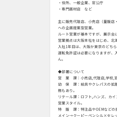
・役所、一般企業、官公庁
・専門画材店 など
主に販売代理店、小売店（量販店
への企画提案型営業。
ルート営業が基本ですが、展示会
営業拠点は大阪本社をはじめ、北
入社1年目は、大阪か東京のどち
運転免許証は必要になりますが、
ん。
◆部署について
営 業 課：小売店,代理店,学校
幼 保 課：絵具やクレパスの拡
務もあり。
リテール課：ロフト,ハンズ、カイ
営業スタイル。
特 販 課：特注品やOEMなどの
メイン→クーピーペンシル×セレ