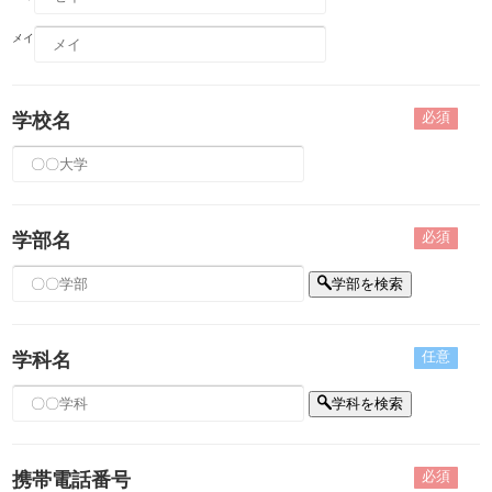
メイ
必須
学校名
必須
学部名
学部を検索
任意
学科名
学科を検索
必須
携帯電話番号