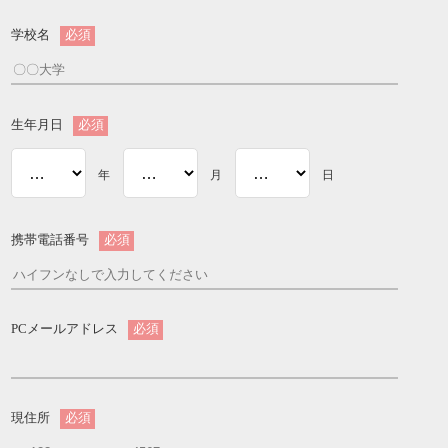
学校名
必須
生年月日
必須
年
月
日
携帯電話番号
必須
PCメールアドレス
必須
現住所
必須