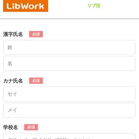
リブ活
漢字氏名
カナ氏名
学校名