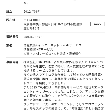
か。
設立
2012年06月
所在地
〒104-0061
東京都中央区銀座6丁目18-2 野村不動産銀
map
座ビル12階
電話番号
05036282077
業種
情報技術>インターネット・Webサービス
情報技術>ITサービス
人事・人材サービス>人材派遣・職業紹介
事業内容
株式会社TOKIUMは、より良い世界を志す人の「未来へつ
ながる時を生む」を志に掲げ、法人支出管理の領域でDXを
推進するサービスを提供しています。
多くの法人でアナログな作業として残っている経費精算や
請求書受領に着目し、業務負荷を削減するクラウド型ソフ
トウェアを展開してきました。
また2025年6月には、革新的な新サービス「経理AIエージ
ェント」をリリースしました。これにより、アナログ業務
の処理がさらに進化し、定型的なバックオフィス業務の自
動化と効率化を実現します。
クラウドサービス、AIエージェント、そしてプロフェッシ
ョナルなスタッフの融合により、“時を生む”新しい働き方