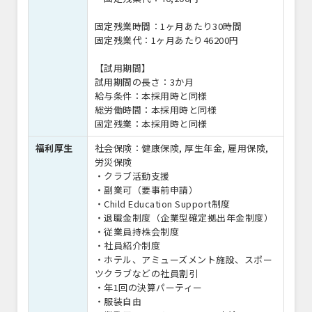
固定残業時間：1ヶ月あたり30時間
固定残業代：1ヶ月あたり46200円
【試用期間】
試用期間の長さ：3か月
給与条件：本採用時と同様
総労働時間：本採用時と同様
固定残業：本採用時と同様
福利厚生
社会保険：健康保険, 厚生年金, 雇用保険,
労災保険
・クラブ活動支援
・副業可（要事前申請）
・Child Education Support制度
・退職金制度（企業型確定拠出年金制度）
・従業員持株会制度
・社員紹介制度
・ホテル、アミューズメント施設、スポー
ツクラブなどの社員割引
・年1回の決算パーティー
・服装自由