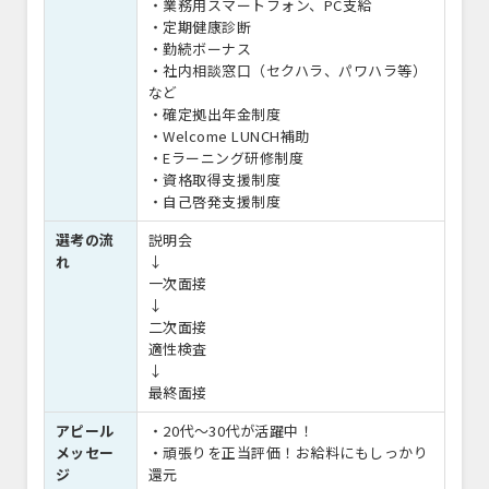
・業務用スマートフォン、PC支給
・定期健康診断
・勤続ボーナス
・社内相談窓口（セクハラ、パワハラ等）
など
・確定拠出年金制度
・Welcome LUNCH補助
・Eラーニング研修制度
・資格取得支援制度
・自己啓発支援制度
選考の流
説明会
れ
↓
一次面接
↓
二次面接
適性検査
↓
最終面接
アピール
・20代～30代が活躍中！
メッセー
・頑張りを正当評価！お給料にもしっかり
ジ
還元