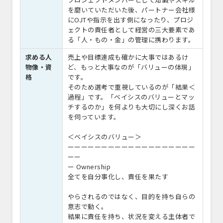
を磨いていただいた後、パートナー会社様
にOJTや指示を出す側になったり、プロジ
ェクトの責任者として経営の三大要素であ
る「人・もの・金」の管理に携わります。
求める人
売上や目標達成も確かに大事ではあるけ
物像・資
ど、もっと大事なのが「バリューの体現」
格
です。
そのため選考で重視しているのが「結果＜
過程」です。「ベイシスのバリューとマッ
チするのか」を何よりも大切にし深くお話
を伺っています。
＜ベイシスのバリュー＞
ーーーーーーーーーーーーーーーーーーー
ーー
ー Ownership
全てを自分事化し、責任を果たす
やらされるのではなく、目的を持ち自らの
意志で動く。
結果に責任を持ち、状況を変える主体者で