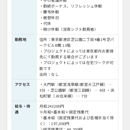
・子の看護休暇
・勤続ボーナス、リフレッシュ休暇
・慶弔休暇
・振替休日
・代休
・明け休暇（深夜シフト勤務者）
勤務地
住所：東京都港区芝公園二丁目4番1号芝パ
ークビルB館 13階
・プロジェクトによっては東京都内お客様
先にて勤務する場合がございます
・プロジェクトによっては在宅ワークが可
能です
出向：なし
アクセス
・大門駅（都営浅草線/都営大江戸線） …
3分 ・芝公園駅（都営三田線） … 6分 ・浜
松町駅（JR在来線） … 7分
給与・待
月給243200円
遇
※月給=基本給＋固定残業代
└基本給（固定残業代および各種手当て除
く）：197,000円
└固定残業代：46,200円